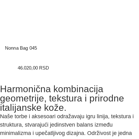
Nonna Bag 045
46.020,00
RSD
Harmonična kombinacija
geometrije, tekstura i prirodne
italijanske kože.
Naše torbe i aksesoari odražavaju igru linija, tekstura i
struktura, stvarajući jedinstven balans između
minimalizma i upečatljivog dizajna. Održivost je jedna