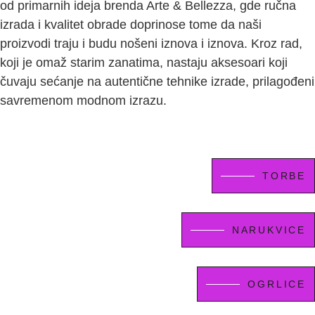
od primarnih ideja brenda Arte & Bellezza, gde ručna
izrada i kvalitet obrade doprinose tome da naši
proizvodi traju i budu nošeni iznova i iznova. Kroz rad,
koji je omaž starim zanatima, nastaju aksesoari koji
čuvaju sećanje na autentične tehnike izrade, prilagođeni
savremenom modnom izrazu.
TORBE
NARUKVICE
OGRLICE