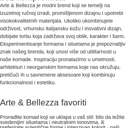
Arte & Bellezza je modni brend koji se temelji na
izuzetnoj ručnoj izradi, promišljenom dizajnu i upotrebi
visokokvalitetnih materijala. Ukoliko ukombinujete
održivost, vrhunsku italijansku kožu i inovativni dizajn,
dobijate torbu koja zadržava svoj oblik, karakter i šarm.
Eksperimentisanje formama i siluetama je prepoznatljiv
znak našeg brenda, koji unosi više od utilitarnosti u
naše komade. Inspiraciju pronalazimo u umetnosti,
arhitekturi i neorganskim formama koje nas okružuju,
pretičući ih u savremene aksesoare koji kombinuju
funkcionalnost i estetiku.
Arte & Bellezza favoriti
Pronađite komad koji se uklapa u vaš stil: bilo da težite
svedenijim siluetama i neutralnim tonovima, ili
preferirate autentične forme i intenzivan kolorit - naši