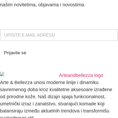
našim novitetima, objavama i novostima.
E
-
M
A
I
Prijavite se
L
A
D
R
E
S
Arte & Bellezza unosi moderne linije i dinamiku
A
savremenog doba kroz kvalitetne aksesoare izrađene
*
od prirodne kože. Naš dizajn spaja funkcionalnost,
umetnički izraz i zanatstvo, stvarajući komade koji
balansiraju između aktuelnih trendova i transformišu
svakodnevni stil.