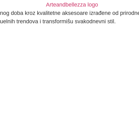
nog doba kroz kvalitetne aksesoare izrađene od prirodne 
uelnih trendova i transformišu svakodnevni stil.