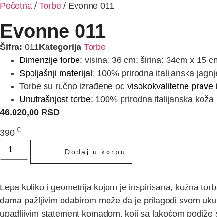
Početna
/
Torbe
/ Evonne 011
Evonne 011
Šifra:
011
Kategorija
Torbe
Dimenzije torbe:
visina: 36 cm; širina: 34cm x 15 c
Spoljašnji materijal:
100% prirodna italijanska jagnj
Torbe su ručno izrađene od
visokokvalitetne prave 
Unutrašnjost torbe:
100% prirodna italijanska koža
46.020,00
RSD
€
390
Dodaj u korpu
Lepa koliko i geometrija kojom je inspirisana, kožna tor
dama pažljivim odabirom može da je prilagodi svom ukusu 
upadljivim statement komadom, koji sa lakoćom podiže sta