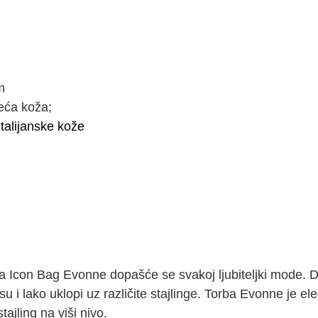
m
eća koža;
italijanske kože
ba Icon Bag Evonne dopašće se svakoj ljubiteljki mode. D
i lako uklopi uz različite stajlinge. Torba Evonne je ele
jling na viši nivo.