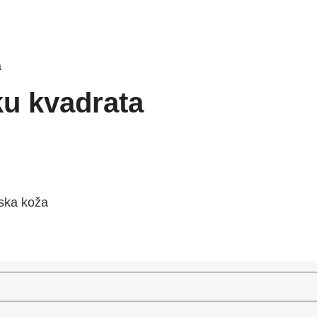
a
ku kvadrata
jska koža