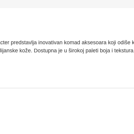
cter predstavlja inovativan komad aksesoara koji odiše k
anske kože. Dostupna je u širokoj paleti boja i tekstura, 