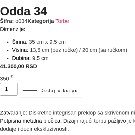
Odda 34
Šifra:
o034
Kategorija
Torbe
Dimenzije:
Širina:
35 cm x 9,5 cm
Visina:
13,5 cm (bez ručke) / 20 cm (sa ručkom)
Dubina:
9,5 cm
41.300,00
RSD
€
350
Dodaj u korpu
Zatvaranje:
Diskretno integrisan preklop sa skrivenom m
Potpisna metalna pločica:
Dizajnirajući torbu pažljivo 
dodaje i dodir ekskluzivnosti.