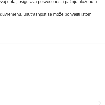
vaj detalj osigurava posvećenost i pažnju uloženu u
 međuvremenu, unutrašnjost se može pohvaliti istom