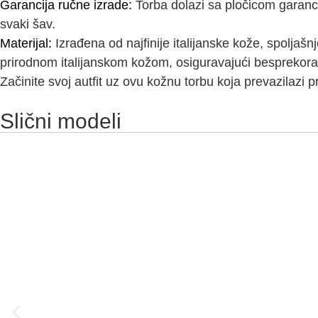
Garancija ručne izrade:
Torba dolazi sa pločicom garanc
svaki šav.
Materijal:
Izrađena od najfinije italijanske kože, spoljaš
prirodnom italijanskom kožom, osiguravajući besprekoran 
Začinite svoj autfit uz ovu kožnu torbu koja prevazilazi 
Slični modeli