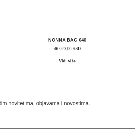
NONNA BAG 046
46.020,00
RSD
Vidi više
ašim novitetima, objavama i novostima.