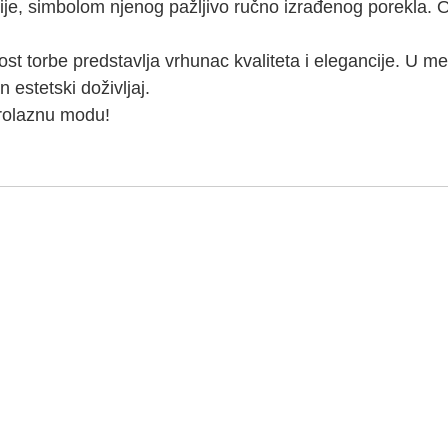
ije, simbolom njenog pažljivo ručno izrađenog porekla. O
njost torbe predstavlja vrhunac kvaliteta i elegancije. U
estetski doživljaj.
prolaznu modu!