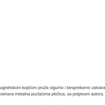
agnetskom kopčom pruža sigurno i besprekorno zatvaranj
je kreirana metalna pozlaćena pločica, sa potpisom autor