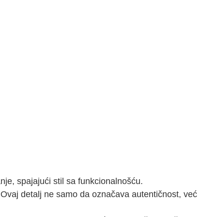
e, spajajući stil sa funkcionalnošću.
a. Ovaj detalj ne samo da označava autentičnost, već