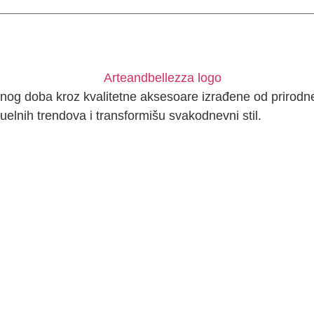
nog doba kroz kvalitetne aksesoare izrađene od prirodne 
uelnih trendova i transformišu svakodnevni stil.